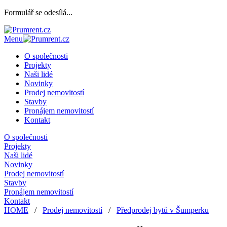
Formulář se odesílá...
Menu
O společnosti
Projekty
Naši lidé
Novinky
Prodej nemovitostí
Stavby
Pronájem nemovitostí
Kontakt
O společnosti
Projekty
Naši lidé
Novinky
Prodej nemovitostí
Stavby
Pronájem nemovitostí
Kontakt
HOME
/
Prodej nemovitostí
/
Předprodej bytů v Šumperku