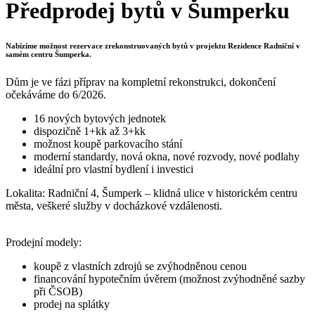
Předprodej bytů v Šumperku
Nabízíme možnost rezervace zrekonstruovaných bytů v projektu Rezidence Radniční v
samém centru Šumperka.
Dům je ve fázi příprav na kompletní rekonstrukci, dokončení
očekáváme do 6/2026.
16 nových bytových jednotek
dispozičně 1+kk až 3+kk
možnost koupě parkovacího stání
moderní standardy, nová okna, nové rozvody, nové podlahy
ideální pro vlastní bydlení i investici
Lokalita: Radniční 4, Šumperk – klidná ulice v historickém centru
města, veškeré služby v docházkové vzdálenosti.
Prodejní modely:
koupě z vlastních zdrojů se zvýhodněnou cenou
financování hypotečním úvěrem (možnost zvýhodněné sazby
při ČSOB)
prodej na splátky