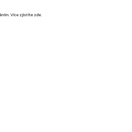
váním.
Více zjistíte zde
.