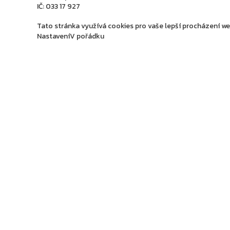
IČ: 033 17 927
Tato stránka využívá cookies pro vaše lepší procházení web
Nastavení
V pořádku