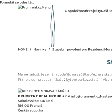
Formulář se odesílá...
Menu
O společnosti
Projekty
Naši li
HOME
/
Novinky
/
Stavební povolení pro Rezidenci Mor
S
Máme radost, že se nám podařilo na začátku března získat s
Přímo u domu bude mít každý byt své parkovací stání. Více i
PRUMRENT REAL GROUP s.r.o.
info@prumrent.cz
Nastav
Sokolovská 668/136d
186 00 Praha 8
Česká republika