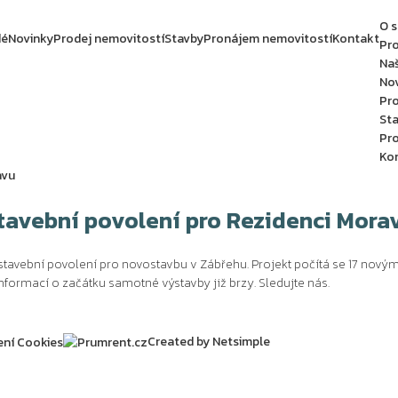
O s
dé
Novinky
Prodej nemovitostí
Stavby
Pronájem nemovitostí
Kontakt
Pro
Naš
No
Pro
St
Pr
Ko
avu
tavební povolení pro Rezidenci Mora
tavební povolení pro novostavbu v Zábřehu. Projekt počítá se 17 novým
nformací o začátku samotné výstavby již brzy. Sledujte nás.
Created by Netsimple
ení Cookies