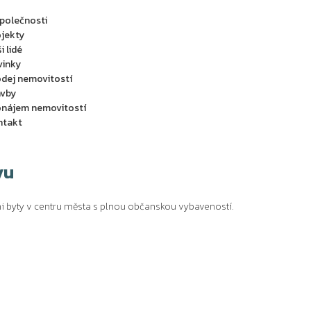
polečnosti
jekty
i lidé
vinky
dej nemovitostí
avby
onájem nemovitostí
ntakt
vu
i byty v centru města s plnou občanskou vybaveností.